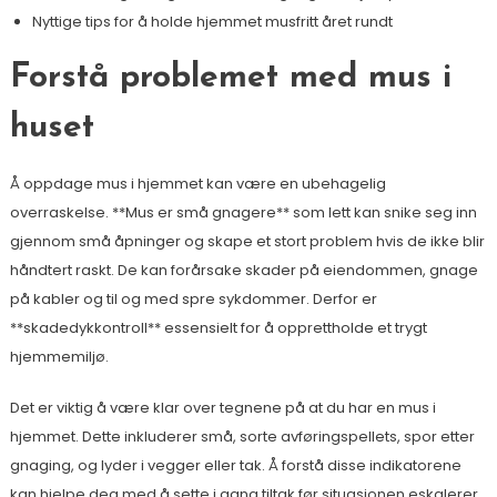
Nyttige tips for å holde hjemmet musfritt året rundt
Forstå problemet med mus i
huset
Å oppdage mus i hjemmet kan være en ubehagelig
overraskelse. **Mus er små gnagere** som lett kan snike seg inn
gjennom små åpninger og skape et stort problem hvis de ikke blir
håndtert raskt. De kan forårsake skader på eiendommen, gnage
på kabler og til og med spre sykdommer. Derfor er
**skadedykkontroll** essensielt for å opprettholde et trygt
hjemmemiljø.
Det er viktig å være klar over tegnene på at du har en mus i
hjemmet. Dette inkluderer små, sorte avføringspellets, spor etter
gnaging, og lyder i vegger eller tak. Å forstå disse indikatorene
kan hjelpe deg med å sette i gang tiltak før situasjonen eskalerer.