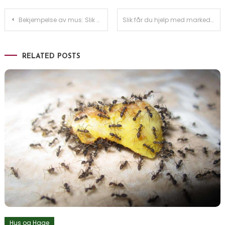
Innleggsnavigasjon
Bekjempelse av mus: Slik beskytter du hjemmet ditt mot de små skadedyrene
Slik får du hjelp med markedsføring som gir resultater
RELATED POSTS
Hus og Hage