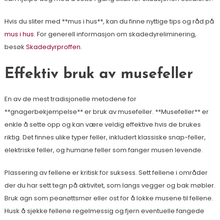
Hvis du sliter med **mus i hus**, kan du finne nyttige tips og råd på
mus i hus
. For generell informasjon om skadedyreliminering,
besøk
Skadedyrproffen
.
Effektiv bruk av musefeller
En av de mest tradisjonelle metodene for
**gnagerbekjempelse** er bruk av musefeller. **Musefeller** er
enkle å sette opp og kan være veldig effektive hvis de brukes
riktig. Det finnes ulike typer feller, inkludert klassiske snap-feller,
elektriske feller, og humane feller som fanger musen levende.
Plassering av fellene er kritisk for suksess. Sett fellene i områder
der du har sett tegn på aktivitet, som langs vegger og bak møbler.
Bruk agn som peanøttsmør eller ost for å lokke musene til fellene.
Husk å sjekke fellene regelmessig og fjern eventuelle fangede