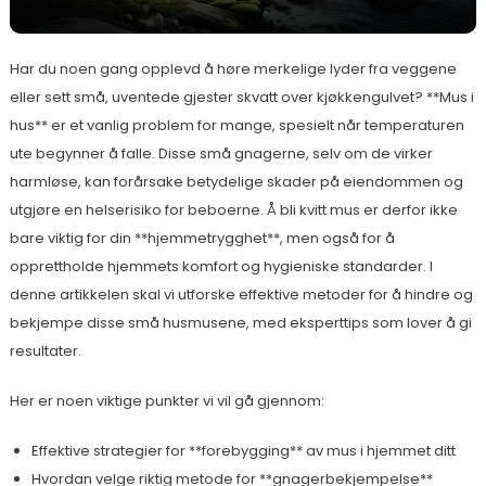
Har du noen gang opplevd å høre merkelige lyder fra veggene
eller sett små, uventede gjester skvatt over kjøkkengulvet? **Mus i
hus** er et vanlig problem for mange, spesielt når temperaturen
ute begynner å falle. Disse små gnagerne, selv om de virker
harmløse, kan forårsake betydelige skader på eiendommen og
utgjøre en helserisiko for beboerne. Å bli kvitt mus er derfor ikke
bare viktig for din **hjemmetrygghet**, men også for å
opprettholde hjemmets komfort og hygieniske standarder. I
denne artikkelen skal vi utforske effektive metoder for å hindre og
bekjempe disse små husmusene, med eksperttips som lover å gi
resultater.
Her er noen viktige punkter vi vil gå gjennom:
Effektive strategier for **forebygging** av mus i hjemmet ditt
Hvordan velge riktig metode for **gnagerbekjempelse**