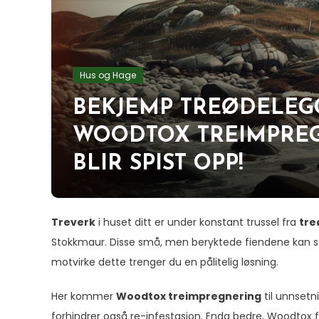
Hus og Hage
BEKJEMP TREØDELEG
WOODTOX TREIMPREG
BLIR SPIST OPP!
Treverk
i huset ditt er under konstant trussel fra
tre
Stokkmaur. Disse små, men beryktede fiendene kan sak
motvirke dette trenger du en pålitelig løsning.
Her kommer
Woodtox treimpregnering
til unnsetn
forhindrer også re-infestasjon. Enda bedre, Woodtox 