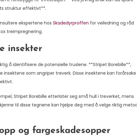
 struktur effektivt**.
konsultere ekspertene hos
Skadedyrproffen
for veiledning og råd
ox treimpregnering.
e insekter
g å identifisere de potensielle truslene. **Stripet Borebille**,
e insektene som angriper treverk. Disse insektene kan forårsake
ktivt.
mpel, Stripet Borebille etterlater seg små hull i treverket, mens
Å kjenne til disse tegnene kan hjelpe deg med å velge riktig meto
sopp og fargeskadesopper