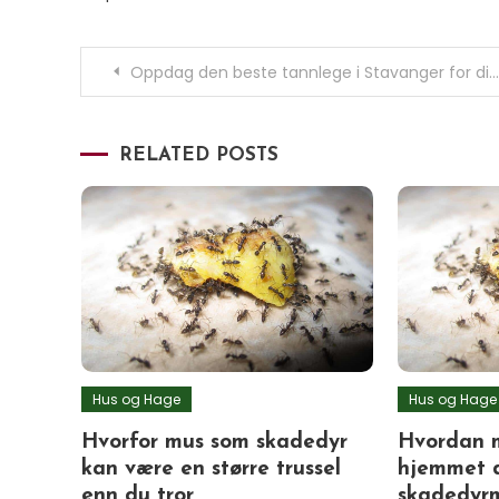
Innleggsnavigasjon
Oppdag den beste tannlege i Stavanger for ditt smil
RELATED POSTS
Hus og Hage
Hus og Hage
Hvorfor mus som skadedyr
Hvordan m
kan være en større trussel
hjemmet di
enn du tror
skadedyrm