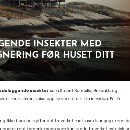
GENDE INSEKTER MED
NERING FØR HUSET DITT
ødeleggende insekter
som Stripet Borebille, Husbukk, og
te, men sikkert spise opp hjemmet ditt fra innsiden. For å
ing. Ikke bare beskytter det treverket mot insektsangrep, men d
fungerer mot fargerike sopp som kan skade treverket estetisk o