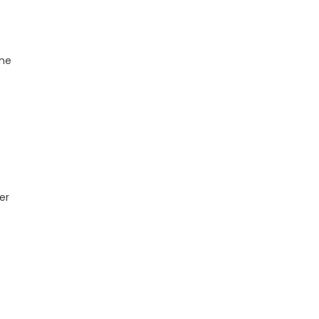
ene
er