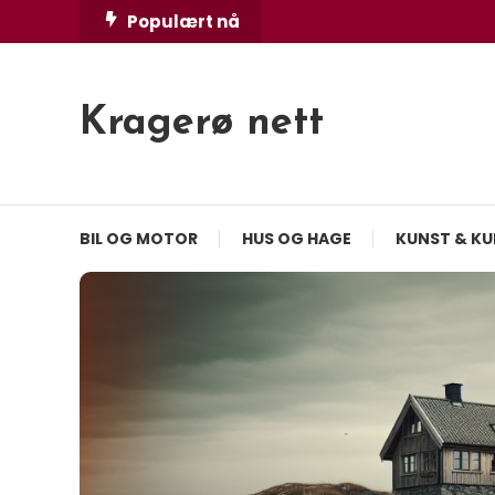
Skip
Populært nå
To
Content
Kragerø nett
BIL OG MOTOR
HUS OG HAGE
KUNST & KU