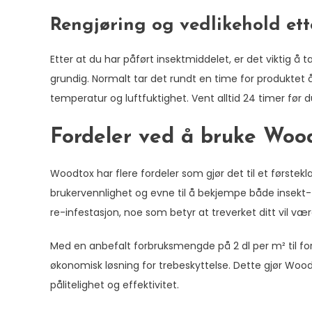
Rengjøring og vedlikehold et
Etter at du har påført insektmiddelet, er det viktig å 
grundig. Normalt tar det rundt en time for produktet 
temperatur og luftfuktighet. Vent alltid 24 timer før 
Fordeler ved å bruke Woo
Woodtox har flere fordeler som gjør det til et førstekl
brukervennlighet og evne til å bekjempe både insekt-
re-infestasjon, noe som betyr at treverket ditt vil væ
Med en anbefalt forbruksmengde på 2 dl per m² til for
økonomisk løsning for trebeskyttelse. Dette gjør Woodto
pålitelighet og effektivitet.