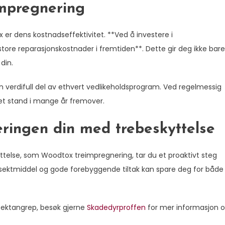
impregnering
er dens kostnadseffektivitet. **Ved å investere i
tore reparasjonskostnader i fremtiden**. Dette gir deg ikke bare
din.
en verdifull del av ethvert vedlikeholdsprogram. Ved regelmessig
ket stand i mange år fremover.
eringen din med trebeskyttelse
ttelse, som Woodtox treimpregnering, tar du et proaktivt steg
nsektmiddel og gode forebyggende tiltak kan spare deg for både
nsektangrep, besøk gjerne
Skadedyrproffen
for mer informasjon 