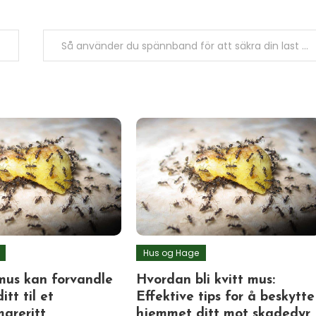
Så använder du spännband för att säkra din last som ett proffs
Hus og Hage
us kan forvandle
Hvordan bli kvitt mus:
tt til et
Effektive tips for å beskytte
areritt
hjemmet ditt mot skadedyr