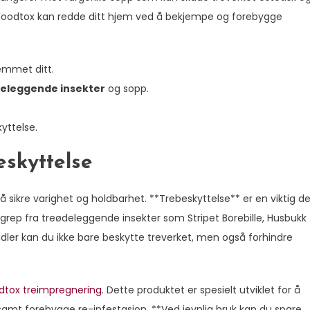
an Woodtox kan redde ditt hjem ved å bekjempe og forebygge
jemmet ditt.
eleggende insekter
og sopp.
.
yttelse.
eskyttelse
å sikre varighet og holdbarhet. **Trebeskyttelse** er en viktig de
ngrep fra treødeleggende insekter som Stripet Borebille, Husbukk
ler kan du ikke bare beskytte treverket, men også forhindre
tox treimpregnering
. Dette produktet er spesielt utviklet for å
amt forebygge re-infestasjon. **Ved jevnlig bruk kan du spare