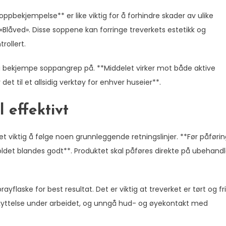
ppbekjempelse** er like viktig for å forhindre skader av ulike
låved». Disse soppene kan forringe treverkets estetikk og
trollert.
 bekjempe soppangrep på. **Middelet virker mot både aktive
 til et allsidig verktøy for enhver huseier**.
 effektivt
t viktig å følge noen grunnleggende retningslinjer. **Før påføri
holdet blandes godt**. Produktet skal påføres direkte på ubehand
yflaske for best resultat. Det er viktig at treverket er tørt og fri
eskyttelse under arbeidet, og unngå hud- og øyekontakt med