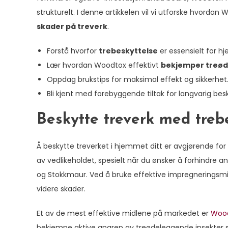
strukturelt. I denne artikkelen vil vi utforske hvord
skader på treverk
.
Forstå hvorfor
trebeskyttelse
er essensielt for h
Lær hvordan Woodtox effektivt
bekjemper treød
Oppdag brukstips for maksimal effekt og sikkerhet
Bli kjent med forebyggende tiltak for langvarig besk
Beskytte treverk med treb
Å beskytte treverket i hjemmet ditt er avgjørende for 
av vedlikeholdet, spesielt når du ønsker å forhindre a
og Stokkmaur. Ved å bruke effektive impregneringsmid
videre skader.
Et av de mest effektive midlene på markedet er
Wood
bekjempe aktive angrep av treødeleggende insekter s