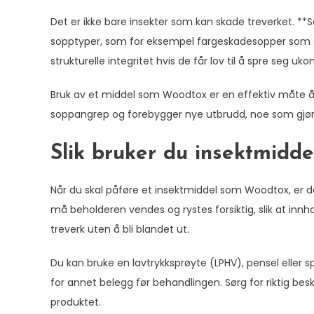
Det er ikke bare insekter som kan skade treverket. **So
sopptyper, som for eksempel fargeskadesopper som «B
strukturelle integritet hvis de får lov til å spre seg ukon
Bruk av et middel som Woodtox er en effektiv måte å
soppangrep og forebygger nye utbrudd, noe som gjør det
Slik bruker du insektmiddel
Når du skal påføre et insektmiddel som Woodtox, er de
må beholderen vendes og rystes forsiktig, slik at inn
treverk uten å bli blandet ut.
Du kan bruke en lavtrykksprøyte (LPHV), pensel eller spra
for annet belegg før behandlingen. Sørg for riktig b
produktet.