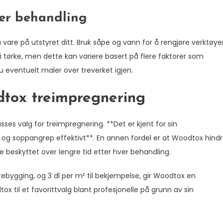
ter behandling
ta vare på utstyret ditt. Bruk såpe og vann for å rengjøre verktøy
å tørke, men dette kan variere basert på flere faktorer som
du eventuelt maler over treverket igjen.
dtox treimpregnering
asses valg for treimpregnering. **Det er kjent for sin
 og soppangrep effektivt**. En annen fordel er at Woodtox hindr
re beskyttet over lengre tid etter hver behandling.
ebygging, og 3 dl per m² til bekjempelse, gir Woodtox en
x til et favorittvalg blant profesjonelle på grunn av sin