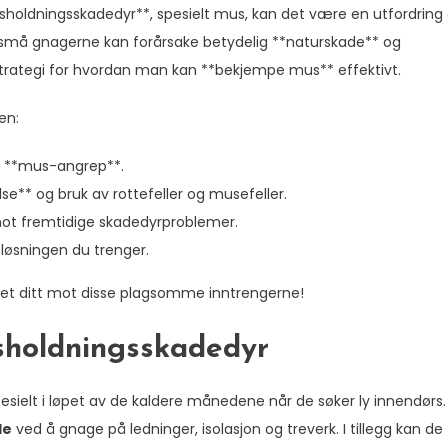
sholdningsskadedyr**, spesielt mus, kan det være en utfordring
 små gnagerne kan forårsake betydelig **naturskade** og
strategi for hvordan man kan **bekjempe mus** effektivt.
en:
ig **mus-angrep**.
** og bruk av rottefeller og musefeller.
mot fremtidige skadedyrproblemer.
 løsningen du trenger.
met ditt mot disse plagsomme inntrengerne!
sholdningsskadedyr
pesielt i løpet av de kaldere månedene når de søker ly innendørs.
de
ved å gnage på ledninger, isolasjon og treverk. I tillegg kan de