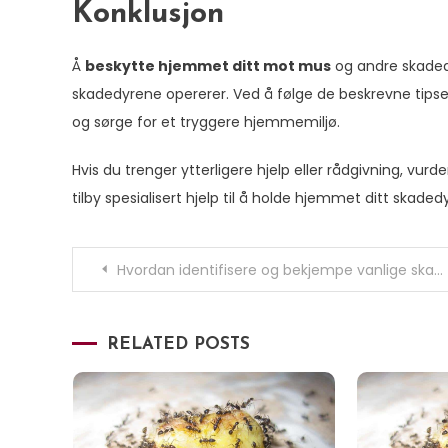
Konklusjon
Å
beskytte hjemmet ditt mot mus
og andre skadedy
skadedyrene opererer. Ved å følge de beskrevne tips
og sørge for et tryggere hjemmemiljø.
Hvis du trenger ytterligere hjelp eller rådgivning, vur
tilby spesialisert hjelp til å holde hjemmet ditt skadedyr
Innleggsnavigasjon
Hvordan identifisere og bekjempe vanlige skadedyr i hjemmet
RELATED POSTS