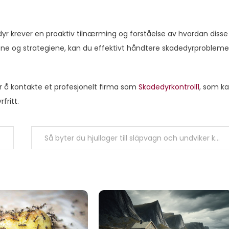
r krever en proaktiv tilnærming og forståelse av hvordan disse
ene og strategiene, kan du effektivt håndtere skadedyrprobleme
der å kontakte et profesjonelt firma som
Skadedyrkontroll1
, som k
fritt.
Så byter du hjullager till släpvagn och undviker kostsamma reparationer