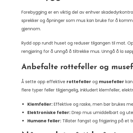
Forebygging er en viktig del av enhver skadedyrkontrol
sprekker og åpninger som mus kan bruke for å komme in
gjennom.
Rydd opp rundt huset og reduser tilgangen til mat. O
rengjøring for å unngå å tiltrekke mus. Unngå å la søp
Anbefalte rottefeller og musef
Å sette opp effektive
rottefeller
og
musefeller
kan 
flere typer feller tilgjengelig, inkludert klemfeller, ele
Klemfeller:
Effektive og raske, men bør brukes med
Elektroniske feller:
Drep mus umiddelbart og ute
Humane feller:
Tillater fangst og frigjøring på et 