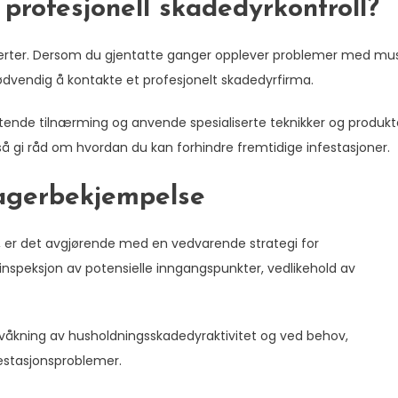
 profesjonell skadedyrkontroll?
perter. Dersom du gjentatte ganger opplever problemer med mu
ødvendig å kontakte et profesjonelt skadedyrfirma.
ende tilnærming og anvende spesialiserte teknikker og produkt
så gi råd om hvordan du kan forhindre fremtidige infestasjoner.
nagerbekjempelse
ikt, er det avgjørende med en vedvarende strategi for
inspeksjon av potensielle inngangspunkter, vedlikehold av
rvåkning av husholdningsskadedyraktivitet og ved behov,
nfestasjonsproblemer.