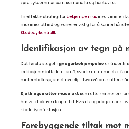
spre sykdommer som salmonella og hantavirus.
En effektiv strategi for
bekjempe mus
involverer en k
musenes atferd og vaner er viktig for å kunne håndte
Skadedyrkontroll1
.
Identifikasjon av tegn på 
Det første steget i
gnagerbekjempelse
er å identif
indikasjoner inkluderer små, svarte ekskrementer fun
matemballasje, samt uvanlig støynivå om natten når
Sjekk også etter muselukt
som ofte minner om amm
har vært aktive i lengre tid. Hvis du oppdager noen av 
skadedyrinfestasjon.
Forebyggende tiltak mot 