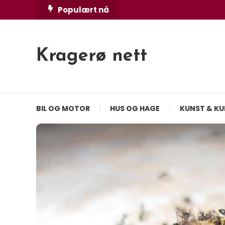
Skip
Populært nå
To
Content
Kragerø nett
BIL OG MOTOR
HUS OG HAGE
KUNST & KU