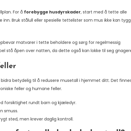
lplan. For å
forebygge husdyrskader
, start med å tette alle
n. Bruk stålull eller spesielle tettelister som mus ikke kan tyg
ppbevar matvarer i tette beholdere og sørg for regelmessig
pel stå åpen over natten, da dette også kan lokke til seg gnager
eller
bidra betydelig til å redusere musetall i hjemmet ditt. Det finne
ktroniske feller og humane feller.
 forsiktighet rundt barn og kjæledyr.
n smuss.
trygt sted, men krever daglig kontroll.