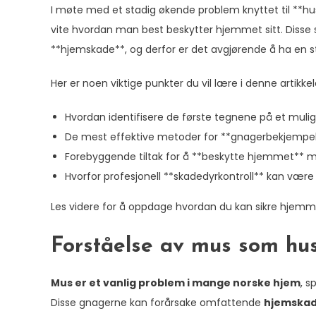
I møte med et stadig økende problem knyttet til **hu
vite hvordan man best beskytter hjemmet sitt. Disse
**hjemskade**, og derfor er det avgjørende å ha en 
Her er noen viktige punkter du vil lære i denne artikkel
Hvordan identifisere de første tegnene på et mul
De mest effektive metoder for **gnagerbekjempelse
Forebyggende tiltak for å **beskytte hjemmet** 
Hvorfor profesjonell **skadedyrkontroll** kan være
Les videre for å oppdage hvordan du kan sikre hjem
Forståelse av mus som hu
Mus er et vanlig problem i mange norske hjem
, s
Disse gnagerne kan forårsake omfattende
hjemska