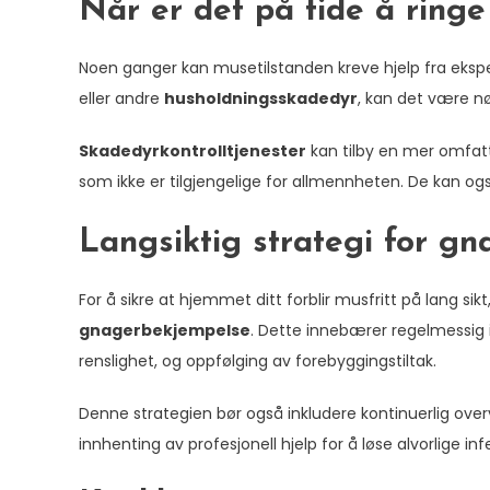
Når er det på tide å ringe
Noen ganger kan musetilstanden kreve hjelp fra eks
eller andre
husholdningsskadedyr
, kan det være n
Skadedyrkontrolltjenester
kan tilby en mer omfatt
som ikke er tilgjengelige for allmennheten. De kan og
Langsiktig strategi for g
For å sikre at hjemmet ditt forblir musfritt på lang s
gnagerbekjempelse
. Dette innebærer regelmessig 
renslighet, og oppfølging av forebyggingstiltak.
Denne strategien bør også inkludere kontinuerlig ove
innhenting av profesjonell hjelp for å løse alvorlige i