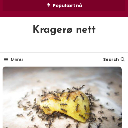
Skip
Populært nå
To
Content
Kragerø nett
Menu
Search