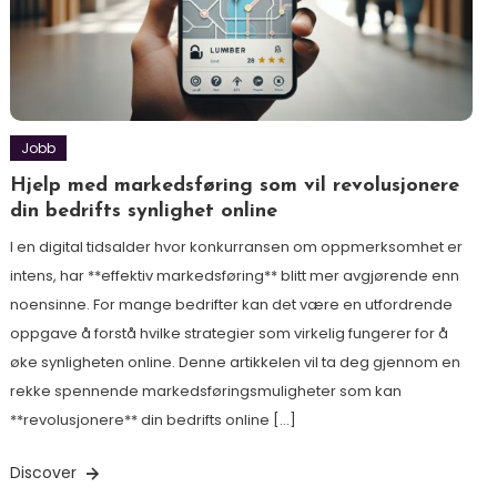
Jobb
Hjelp med markedsføring som vil revolusjonere
din bedrifts synlighet online
I en digital tidsalder hvor konkurransen om oppmerksomhet er
intens, har **effektiv markedsføring** blitt mer avgjørende enn
noensinne. For mange bedrifter kan det være en utfordrende
oppgave å forstå hvilke strategier som virkelig fungerer for å
øke synligheten online. Denne artikkelen vil ta deg gjennom en
rekke spennende markedsføringsmuligheter som kan
**revolusjonere** din bedrifts online […]
Discover