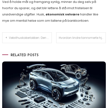
Ved å holde mål og fremgang synlig, minner du deg selv på
hvorfor du sparer, og det blir lettere å stå imot fristelsen til
unødvendige utgifter. Husk,
økonomisk velvære
handler like
mye om mental helse som om tallene på bankkontoen.
Innleggsnavigasjon
Veksthuskakerlakken: Den Globale Erobreren med Potensiale for Stor Skade på Planter i Veksthus
Hvordan lindre tannsmerte hjemme: Effektive metoder og tips
RELATED POSTS