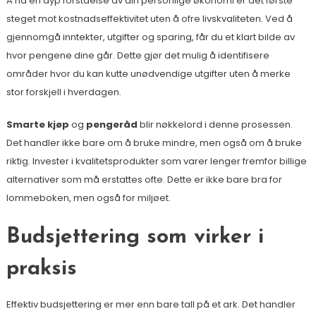
Å ha en dyp forståelse av din personlige økonomi er det første
steget mot kostnadseffektivitet uten å ofre livskvaliteten. Ved å
gjennomgå inntekter, utgifter og sparing, får du et klart bilde av
hvor pengene dine går. Dette gjør det mulig å identifisere
områder hvor du kan kutte unødvendige utgifter uten å merke
stor forskjell i hverdagen.
Smarte kjøp
og
pengeråd
blir nøkkelord i denne prosessen.
Det handler ikke bare om å bruke mindre, men også om å bruke
riktig. Invester i kvalitetsprodukter som varer lenger fremfor billige
alternativer som må erstattes ofte. Dette er ikke bare bra for
lommeboken, men også for miljøet.
Budsjettering som virker i
praksis
Effektiv budsjettering er mer enn bare tall på et ark. Det handler