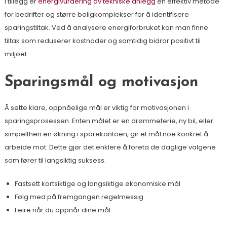
I tillegg er
energivurdering av tekniske anlegg
en effektiv metode
for bedrifter og større boligkomplekser for å identifisere
sparingstiltak. Ved å analysere energiforbruket kan man finne
tiltak som reduserer kostnader og samtidig bidrar positivt til
miljøet.
Sparingsmål og motivasjon
Å sette klare, oppnåelige mål er viktig for motivasjonen i
sparingsprosessen. Enten målet er en drømmeferie, ny bil, eller
simpelthen en økning i sparekontoen, gir et mål noe konkret å
arbeide mot. Dette gjør det enklere å foreta de daglige valgene
som fører til langsiktig suksess.
Fastsett kortsiktige og langsiktige økonomiske mål
Følg med på fremgangen regelmessig
Feire når du oppnår dine mål