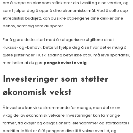
om å skape en plan som reflekterer din livsstil og dine verdier, og
som hjelper deg å oppnå dine økonomiske mål. Ved å sette opp
et realistisk budsjett, kan du sikre at pengene dine dekker dine
behov, samtidig som du sparer.
For å gjøre dette, start med å kategorisere utgiftene dine i
«luksus» og «behov». Dette vil hjelpe deg å se hvor det er mulig å
gjøre justeringer. Husk, sparing betyr ikke at du må leve spartansk,
men heller at du gjør
pengebevisste valg
.
Investeringer som støtter
økonomisk vekst
Å investere kan virke skremmende for mange, men det er en
viktig del av økonomisk velvære. Investeringer kan ta mange
former, fra aksjer og obligasjoner til eiendommer og startkapital i
bedrifter. Målet er å få pengene dine til å vokse over tid, og