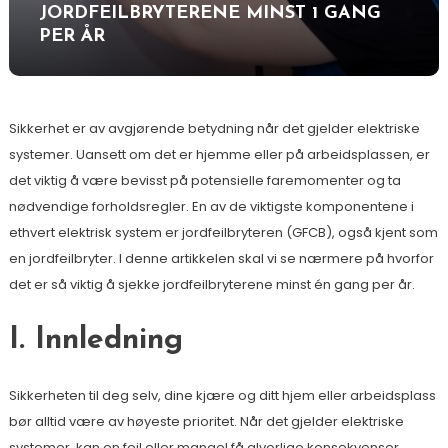
JORDFEILBRYTERENE MINST 1 GANG
PER ÅR
Sikkerhet er av avgjørende betydning når det gjelder elektriske
systemer. Uansett om det er hjemme eller på arbeidsplassen, er
det viktig å være bevisst på potensielle faremomenter og ta
nødvendige forholdsregler. En av de viktigste komponentene i
ethvert elektrisk system er jordfeilbryteren (GFCB), også kjent som
en jordfeilbryter. I denne artikkelen skal vi se nærmere på hvorfor
det er så viktig å sjekke jordfeilbryterene minst én gang per år.
I. Innledning
Sikkerheten til deg selv, dine kjære og ditt hjem eller arbeidsplass
bør alltid være av høyeste prioritet. Når det gjelder elektriske
systemer, kan en feil eller mangel få alvorlige konsekvenser.