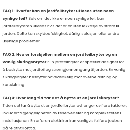
FAQ 1: Hvorfor kan en jordfeilbryter utløses uten noen
synlige feil?
Selv om det ikke er noen synlige feil, kan
jordfeilbryteren utløses hvis det er en liten lekkasje av strøm til
jorden. Dette kan skyldes fuktighet, dårlig isolasjon eller andre
usynlige problemer.
FAQ 2: Hva er forskjellen mellom en jordfeilbryter og en
vanlig sikringsbryter?
En jordfeilbryter er spesifikt designet for
å beskytte mot jordfeil og strømgjennomgang til jorden. En vanlig
sikringsbryter beskytter hovedsakelig mot overbelastning og
kortslutning.
FAQ 3: Hvor lang tid tar det å bytte ut en jordfeilbryter?
Tiden det tar å bytte ut en jordfeilbryter avhenger av flere faktorer,
inkludert tilgjengeligheten av reservedeler og kompleksiteten i
installasjonen. En erfaren elektriker kan vanligvis fullføre jobben
på relativt kort tid.