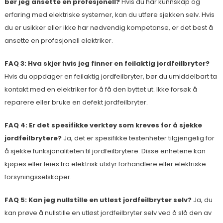
bør jeg ansette en profesjonell?
Hvis du har kunnskap og
erfaring med elektriske systemer, kan du utføre sjekken selv. Hvis
du er usikker eller ikke har nødvendig kompetanse, er det best å
ansette en profesjonell elektriker.
FAQ 3: Hva skjer hvis jeg finner en feilaktig jordfeilbryter?
Hvis du oppdager en feilaktig jordfeilbryter, bør du umiddelbart ta
kontakt med en elektriker for å få den byttet ut. Ikke forsøk å
reparere eller bruke en defekt jordfeilbryter.
FAQ 4: Er det spesifikke verktøy som kreves for å sjekke
jordfeilbrytere?
Ja, det er spesifikke testenheter tilgjengelig for
å sjekke funksjonaliteten til jordfeilbrytere. Disse enhetene kan
kjøpes eller leies fra elektrisk utstyr forhandlere eller elektriske
forsyningsselskaper.
FAQ 5: Kan jeg nullstille en utløst jordfeilbryter selv?
Ja, du
kan prøve å nullstille en utløst jordfeilbryter selv ved å slå den av