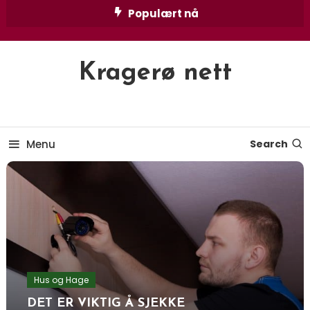
Skip
Populært nå
To
Content
Kragerø nett
Menu
Search
Hus og Hage
DET ER VIKTIG Å SJEKKE