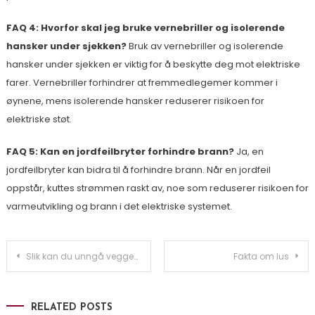
FAQ 4: Hvorfor skal jeg bruke vernebriller og isolerende
hansker under sjekken?
Bruk av vernebriller og isolerende
hansker under sjekken er viktig for å beskytte deg mot elektriske
farer. Vernebriller forhindrer at fremmedlegemer kommer i
øynene, mens isolerende hansker reduserer risikoen for
elektriske støt.
FAQ 5: Kan en jordfeilbryter forhindre brann?
Ja, en
jordfeilbryter kan bidra til å forhindre brann. Når en jordfeil
oppstår, kuttes strømmen raskt av, noe som reduserer risikoen for
varmeutvikling og brann i det elektriske systemet.
Innleggsnavigasjon
Slik kan du unngå veggedyr på reise
Fakta om lus
RELATED POSTS