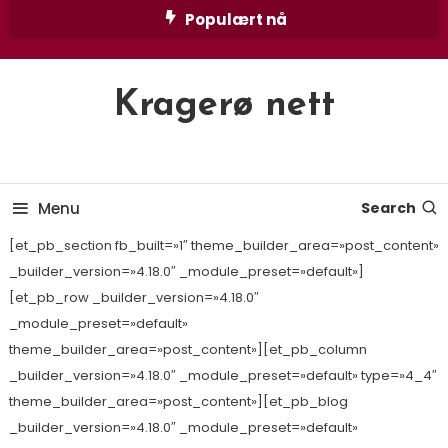
Skip
Populært nå
To
Content
Kragerø nett
Menu
Search
[et_pb_section fb_built=»1″ theme_builder_area=»post_content»
_builder_version=»4.18.0″ _module_preset=»default»]
[et_pb_row _builder_version=»4.18.0″
_module_preset=»default»
theme_builder_area=»post_content»][et_pb_column
_builder_version=»4.18.0″ _module_preset=»default» type=»4_4″
theme_builder_area=»post_content»][et_pb_blog
_builder_version=»4.18.0″ _module_preset=»default»