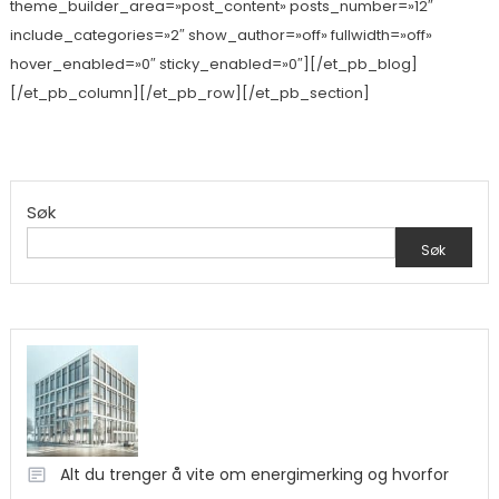
theme_builder_area=»post_content» posts_number=»12″
include_categories=»2″ show_author=»off» fullwidth=»off»
hover_enabled=»0″ sticky_enabled=»0″][/et_pb_blog]
[/et_pb_column][/et_pb_row][/et_pb_section]
Søk
Søk
Alt du trenger å vite om energimerking og hvorfor